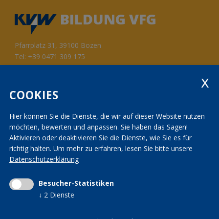
BILDUNG VFG
Pfarrplatz 31, 39100 Bozen
Tel:
+39 0471 309 175
Fax: +39 0471 982 867
info@kvwbildung.org
Kontakt
KVW Service
COOKIES
AGBs
KVW Verband
Seminarräume
KVW Reisen
Hier können Sie die Dienste, die wir auf dieser Website nutzen
möchten, bewerten und anpassen. Sie haben das Sagen!
Transparenzbestimmungen
KVW Patronat
Aktivieren oder deaktivieren Sie die Dienste, wie Sie es für
richtig halten.
Um mehr zu erfahren, lesen Sie bitte unsere
Impressum
|
Privacy
|
AGBs
|
Cookieeinstellungen
Datenschutzerklärung
ändern
Mwst.-Nr. 01590700215 | St.-Nr. 01590700215 |
kvwbildung@pec.rolmail.net
Besucher-Statistiken
↓
2
Dienste