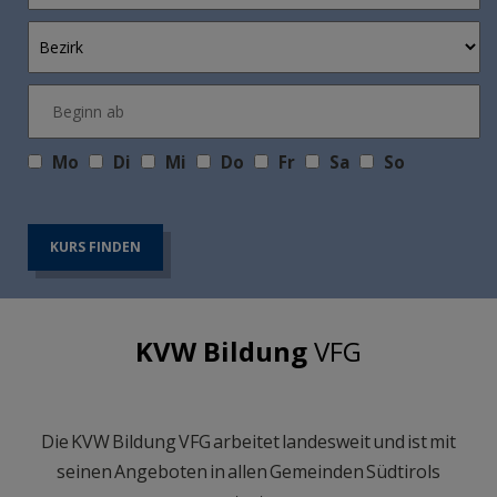
Mo
Di
Mi
Do
Fr
Sa
So
KVW Bildung
VFG
Die KVW Bildung VFG arbeitet landesweit und ist mit
seinen Angeboten in allen Gemeinden Südtirols