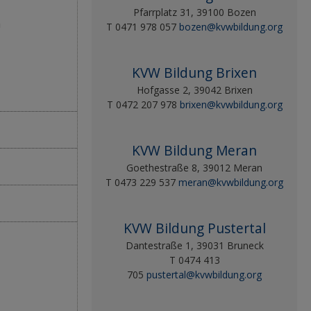
Pfarrplatz 31, 39100 Bozen
n
T 0471 978 057
bozen@kvwbildung.org
KVW Bildung Brixen
Hofgasse 2, 39042 Brixen
T 0472 207 978
brixen@kvwbildung.org
KVW Bildung Meran
Goethestraße 8, 39012 Meran
T 0473 229 537
meran@kvwbildung.org
KVW Bildung Pustertal
Dantestraße 1, 39031 Bruneck
T 0474 413
705
pustertal@kvwbildung.org