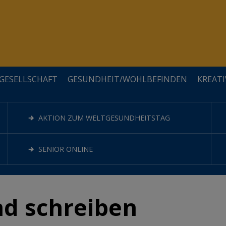
GESELLSCHAFT
GESUNDHEIT/WOHLBEFINDEN
KREATI
KVW ORTSGRUPPEN
BERUFSSPEZIFISCH
VERBRAUCHERSCHUTZ/RECHT
WOHLBEFINDEN
ESSEN&TRINKEN
AKTION ZUM WELTGESUNDHEITSTAG
TEAM
EDV
SOMMERCAMPS
SENIOR ONLINE
nd schreiben