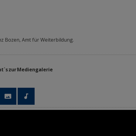
inschgau, Hauptstraße 131
ofgasse 2
tto-Huber-Straße-84
z Bozen, Amt für Weiterbildung.
ht`s zur Mediengalerie

