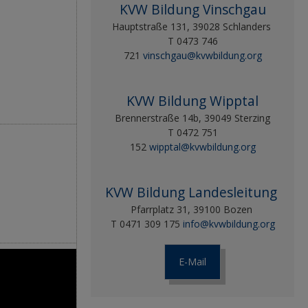
KVW Bildung Vinschgau
Hauptstraße 131, 39028 Schlanders
T 0473 746
721
vinschgau@kvwbildung.org
KVW Bildung Wipptal
Brennerstraße 14b, 39049 Sterzing
T 0472 751
152
wipptal@kvwbildung.org
KVW Bildung Landesleitung
Pfarrplatz 31, 39100 Bozen
T 0471 309 175
info@kvwbildung.org
E-Mail