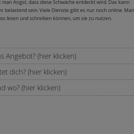
t man Angst, dass diese Schwäche entdeckt wird. Das kann
hr belastend sein. Viele Dienste gibt es nur noch online. Ma
ss lesen und schreiben können, um sie zu nutzen.
s Angebot? (hier klicken)
t dich? (hier klicken)
en)
 wo? (hier klicken)
r
me mit dem Lesen und Schreiben. Jeder lernt anders. Wir
chen.
ung, Pfarrplatz 31
 einfach vorbeikommen.
rtal, Dantestraße 1