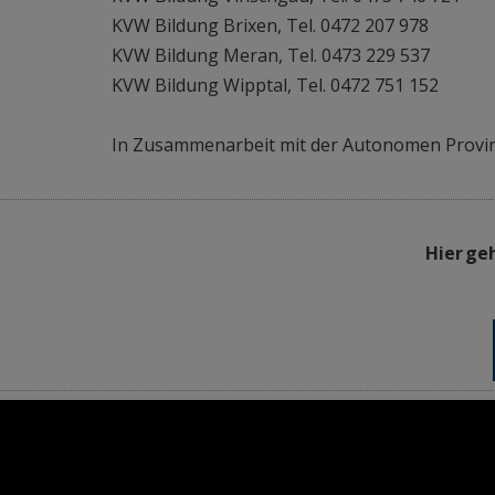
Schlanders: Donnerstags, 16-18 Uhr, KVW V
KVW Bildung Brixen, Tel. 0472 207 978
Brixen: Dienstags, 17-19 Uhr, KVW Brixen, H
KVW Bildung Meran, Tel. 0473 229 537
Meran: Dienstags, 16-18 Uhr, KVW Meran, O
KVW Bildung Wipptal, Tel. 0472 751 152
In Zusammenarbeit mit der Autonomen Provin
Hier ge