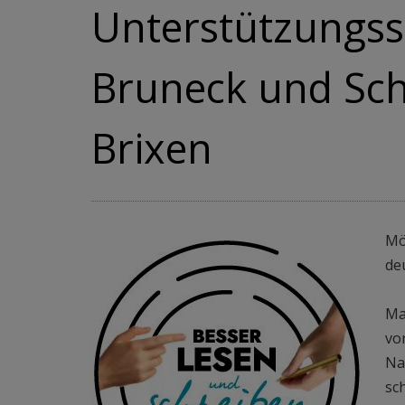
Unterstützungsst
Bruneck und Sch
Brixen
Mö
de
Ma
vo
Na
sc