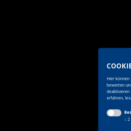
COOKI
Hier können 
bewerten und
deaktivieren 
erfahren, le
Be
↓
2