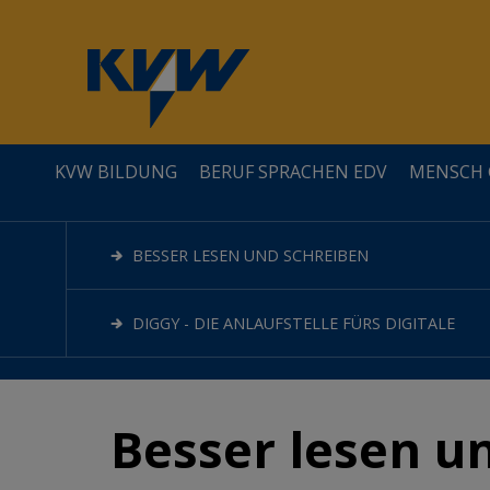
KVW BILDUNG
BERUF SPRACHEN EDV
MENSCH 
ÜBER UNS
LEHRGÄNGE
GESELLSCHAFT
GESUNDHEIT
KREATIVITÄT
BESSER LESEN UND SCHREIBEN
QUALITÄT / ZERTIFIZIERUNGEN
SPRACHEN
FAMILIE&ERZIEHUNG
DIGGY - DIE ANLAUFSTELLE FÜRS DIGITALE
Besser lesen u