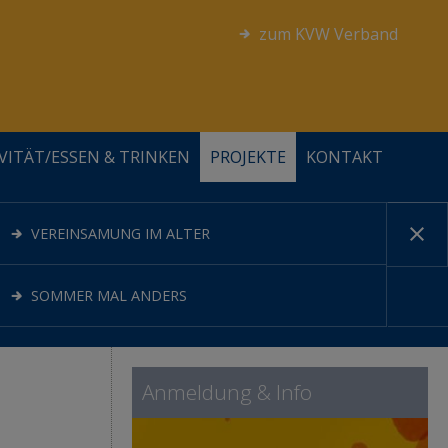
zum KVW Verband
VITÄT/ESSEN & TRINKEN
PROJEKTE
KONTAKT






FÖRDERER UND KOOPERATIONSPARTNER
ALLGEMEIN
PERSÖNLICHKEIT
BEWEGUNG
VEREINSAMUNG IM ALTER
STELLENANZEIGEN
SOMMER MAL ANDERS
Anmeldung & Info