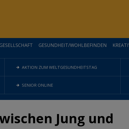
GESELLSCHAFT
GESUNDHEIT/WOHLBEFINDEN
KREATI
KVW ORTSGRUPPEN
BERUFSSPEZIFISCH
VERBRAUCHERSCHUTZ/RECHT
WOHLBEFINDEN
ESSEN&TRINKEN
AKTION ZUM WELTGESUNDHEITSTAG
TEAM
EDV
SOMMERCAMPS
SENIOR ONLINE
wischen Jung und