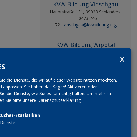
KVW Bildung Vinschgau
Hauptstraße 131, 39028 Schlanders
T 0473 746
721
vinschgau@kvwbildung.org
KVW Bildung Wipptal
Brennerstraße 14b, 39049 Sterzing
T 0472 751
ES
152
wipptal@kvwbildung.org
Sie die Dienste, die wir auf dieser Website nutzen möchten,
KVW Bildung Landesleitung
 anpassen. Sie haben das Sagen! Aktivieren oder
Pfarrplatz 31, 39100 Bozen
Sie die Dienste, wie Sie es für richtig halten.
Um mehr zu
T 0471 309 175
i
nfo@kvwbildung.org
sen Sie bitte unsere
Datenschutzerklärung
sucher-Statistiken
Dienste
E-Mail