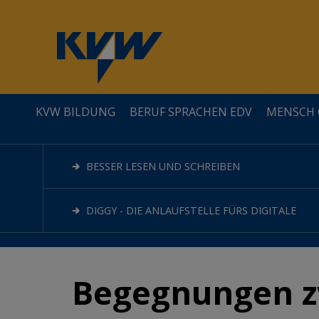
KVW BILDUNG
BERUF SPRACHEN EDV
MENSCH 
ÜBER UNS
LEHRGÄNGE
GESELLSCHAFT
GESUNDHEIT
KREATIVITÄT
BESSER LESEN UND SCHREIBEN
QUALITÄT / ZERTIFIZIERUNGEN
SPRACHEN
FAMILIE&ERZIEHUNG
DIGGY - DIE ANLAUFSTELLE FÜRS DIGITALE
Begegnungen z