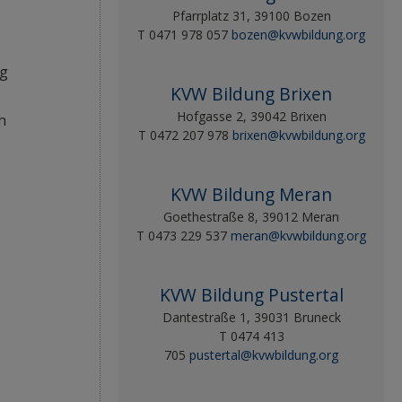
Pfarrplatz 31, 39100 Bozen
T 0471 978 057
bozen@kvwbildung.org
ng
KVW Bildung Brixen
Hofgasse 2, 39042 Brixen
h
T 0472 207 978
brixen@kvwbildung.org
KVW Bildung Meran
Goethestraße 8, 39012 Meran
T 0473 229 537
meran@kvwbildung.org
KVW Bildung Pustertal
Dantestraße 1, 39031 Bruneck
T 0474 413
705
pustertal@kvwbildung.org